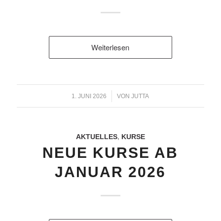
Weiterlesen
/
1. JUNI 2026
VON
JUTTA
AKTUELLES
,
KURSE
NEUE KURSE AB
JANUAR 2026