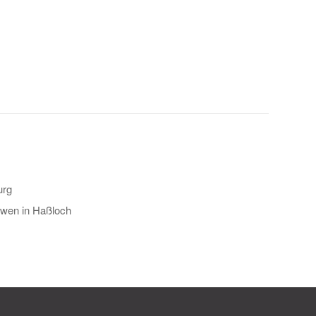
urg
öwen in Haßloch