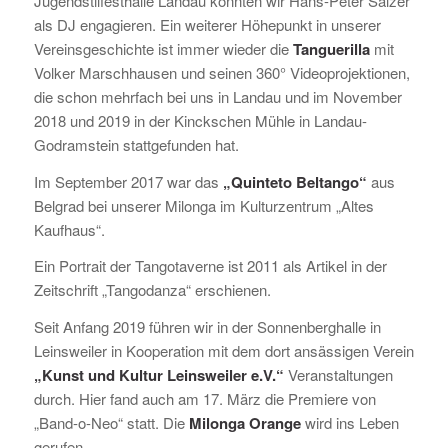
Jugendstilfesthalle Landau konnten wir Hans-Peter Salzer
als DJ engagieren. Ein weiterer Höhepunkt in unserer
Vereinsgeschichte ist immer wieder die
Tanguerilla
mit
Volker Marschhausen und seinen 360° Videoprojektionen,
die schon mehrfach bei uns in Landau und im November
2018 und 2019 in der Kinckschen Mühle in Landau-
Godramstein stattgefunden hat.
Im September 2017 war das
„Quinteto Beltango“
aus
Belgrad bei unserer Milonga im Kulturzentrum „Altes
Kaufhaus“.
Ein Portrait der Tangotaverne ist 2011 als Artikel in der
Zeitschrift „Tangodanza“ erschienen.
Seit Anfang 2019 führen wir in der Sonnenberghalle in
Leinsweiler in Kooperation mit dem dort ansässigen Verein
„Kunst und Kultur Leinsweiler e.V.“
Veranstaltungen
durch. Hier fand auch am 17. März die Premiere von
„Band-o-Neo“ statt. Die
Milonga Orange
wird ins Leben
gerufen.