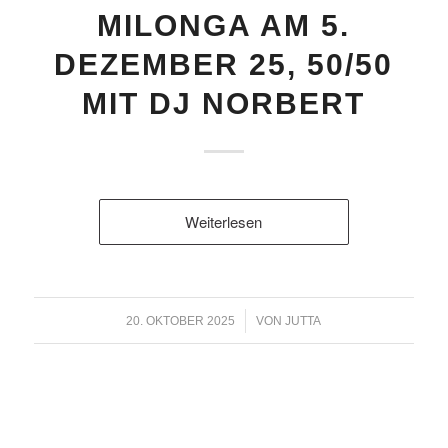
MILONGA AM 5.
DEZEMBER 25, 50/50
MIT DJ NORBERT
Weiterlesen
/
20. OKTOBER 2025
VON
JUTTA