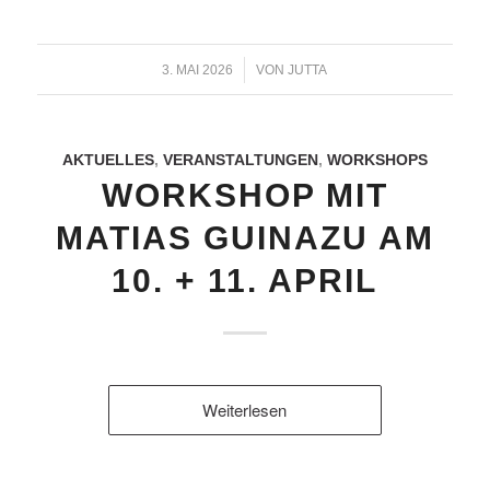
/
3. MAI 2026
VON
JUTTA
AKTUELLES
,
VERANSTALTUNGEN
,
WORKSHOPS
WORKSHOP MIT
MATIAS GUINAZU AM
10. + 11. APRIL
Weiterlesen