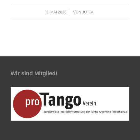
/
3. MAI 2026
VON
JUTTA
Wir sind Mitglied!