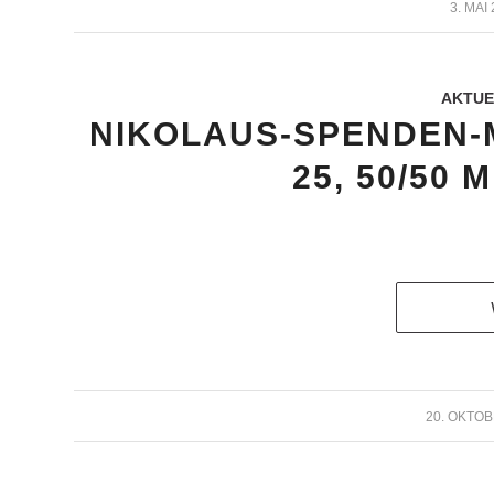
/
3. MAI
AKTUE
NIKOLAUS-SPENDEN-
25, 50/50 
/
20. OKTOB