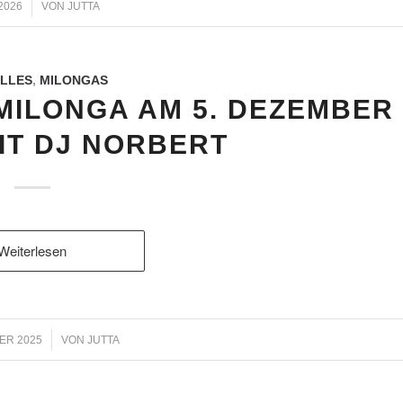
 2026
VON
JUTTA
LLES
,
MILONGAS
MILONGA AM 5. DEZEMBER
MIT DJ NORBERT
Weiterlesen
ER 2025
VON
JUTTA